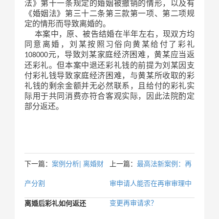
法》第十一条规定的婚姻被撤销的情形，以及有
《婚姻法》第三十二条第三款第一项、第二项规
定的情形而导致离婚的。
本案中，原、被告结婚在半年左右，现双方均
同意离婚，刘某按照习俗向黄某给付了彩礼
元，导致刘某家庭经济困难，黄某应当返
108000
还彩礼。但本案中退还彩礼钱的前提为刘某因支
付彩礼钱导致家庭经济困难，与黄某所收取的彩
礼钱的剩余金额并无必然联系，且给付的彩礼实
际用于共同消费亦符合客观实际，因此法院酌定
部分返还。
下一篇：
案例分析| 离婚财
上一篇：
最高法新案例：再
产分割
审申请人能否在再审审理中
变更再审请求？
离婚后彩礼如何返还