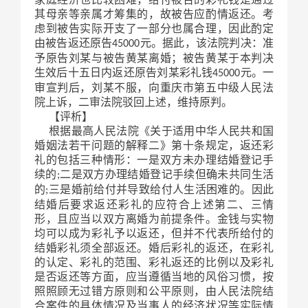
其母亲等亲属才筹集的，故被告应酌情返还。考
虑到被告实际开支了一部分也属合理，因此酌定
由被告返还原告
元。据此，该法院判决：准
45000
予原告刘某与被告黄某离婚；被告黄某于本判决
生效后十五日内返还原告刘某彩礼钱
元。一
45000
审宣判后，刘某不服，向重庆市第五中级人民法
院上诉，二审法院驳回上述，维持原判。
【评析】
根据最高人民法院《关于适用中华人民共和国
婚姻法若干问题的解释二》第十条规定，返还彩
礼的包括三种情形：一是双方未办理结婚登记手
续的
二是双方办理结婚登记手续但确未共同生活
;
的
三是婚前给付并导致给付人生活困难的。因此
;
结婚后要求返还彩礼的应符合上述第二、三情
形，且应当以双方离婚为前提条件。金钱与实物
均可以成为彩礼予以返还，但并不代表所给付的
结婚彩礼须全部返还。婚后彩礼的返还，在彩礼
的认定、彩礼的范围、彩礼返还的比例以及彩礼
是否返还等方面，应当遵循当地的风俗习惯，按
照照顾无过错方原则和公平原则，由人民法院结
合案件的具体情况及当事人的经济状况等实际情