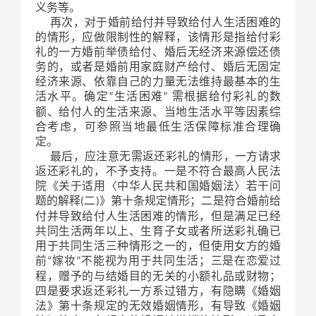
义务等。
再次，对于婚前给付并导致给付人生活困难的
的情形，应做限制性的解释，该情形是指给付彩
礼的一方婚前举债给付、婚后无经济来源偿还债
务的，或者是婚前用家庭财产给付、婚后无固定
经济来源、依靠自己的力量无法维持最基本的生
活水平。确定
生活困难
需根据给付彩礼的数
“
”
额、给付人的生活来源、当地生活水平等因素综
合考虑，可参照当地最低生活保障标准合理确
定。
最后，应注意无需返还彩礼的情形，一方请求
返还彩礼的，不予支持。一是不符合最高人民法
院《关于适用〈中华人民共和国婚姻法〉若干问
题的解释
二
》第十条规定情形；二是符合婚前给
(
)
付并导致给付人生活困难的情形，但是满足已经
共同生活两年以上、生育子女或者所送彩礼确已
用于共同生活三种情形之一的，但使用女方的婚
前
嫁妆
不能视为用于共同生活；三是在恋爱过
“
”
程，赠予的与结婚目的无关的小额礼品或财物；
四是要求返还彩礼一方系过错方，有隐瞒《婚姻
法》第十条规定的无效婚姻情形，有导致《婚姻