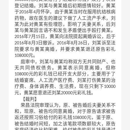
登记结婚。刘某与黄某婚后初期感情较好。黄某
于
年
月怀孕，由于黄某当时在服用抗结核病
2016
4
药物，故在医生的建议下做了人工流产手术，刘
某为此对黄某有些埋怨，影响了夫妻关系，后刘
某与黄某因言语不和发生矛盾便出手殴打黄某。
年
月
日，黄某向法院提起离婚诉讼，后于
2016
7
15
年
月
日撤诉。
年
月
日，刘某诉至法
2016
8
3
2016
8
26
院要求与黄某离婚，并要求黄某退还原告彩礼
元。
108000
庭审中，刘某与黄某均称双方无共同财产、也
无共同债权债务。黄某表示同意离婚，但称
元的彩礼钱已经开支大部分，主要用于了
108000
结婚宴席、人工流产医疗费、刘某打伤黄某的治
疗费、身体调养费、生活费，现在只剩下
10000
元，黄某愿意退还刘某
元彩礼钱。
20000
【裁判】
荣昌法院审理认为，原、被告婚后夫妻关系不
和，现原、被告均同意离婚，对于原告请求被告
返还按照习俗给付的彩礼钱
元，鉴于原、
108000
被告结婚时间短，加之该笔款项数额较大，原告
家庭经济也比较困难，给付被告的彩礼钱是通过