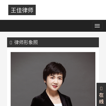
王佳律师
Toggl
navig
Previous
Nex
律师形象照
在
线