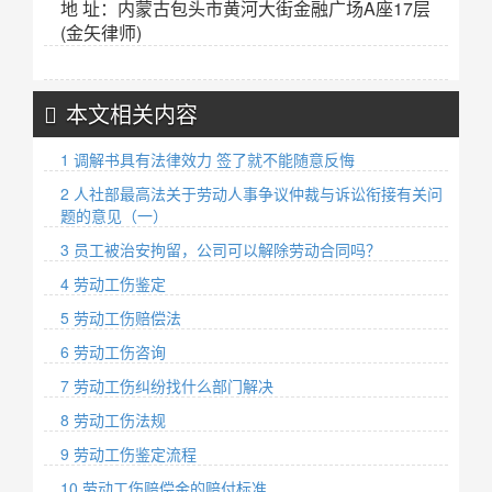
地 址：内蒙古包头市黄河大街金融广场A座17层
(金矢律师)
本文相关内容
1 调解书具有法律效力 签了就不能随意反悔
2 人社部最高法关于劳动人事争议仲裁与诉讼衔接有关问
题的意见（一）
3 员工被治安拘留，公司可以解除劳动合同吗？
4 劳动工伤鉴定
5 劳动工伤赔偿法
6 劳动工伤咨询
7 劳动工伤纠纷找什么部门解决
8 劳动工伤法规
9 劳动工伤鉴定流程
10 劳动工伤赔偿金的赔付标准