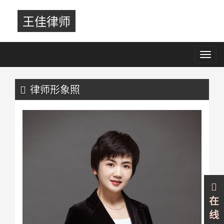
王佳律师
Toggl
navig
Previous
Nex
律师形象照
在
线