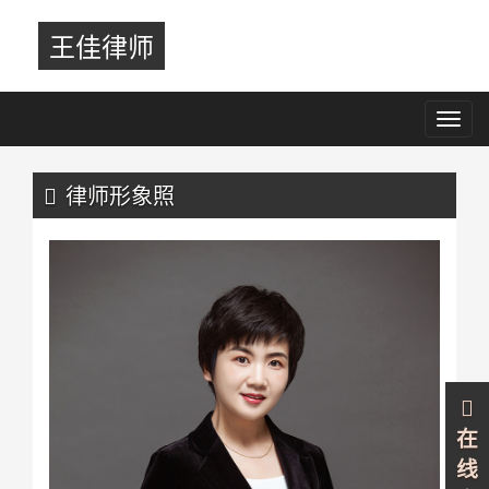
王佳律师
Toggl
navig
Previous
Nex
律师形象照
在
线