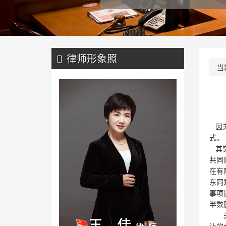
律师形象照
当
因夫
式。
其实
共同
在有
东同
事项
半数
夫妻