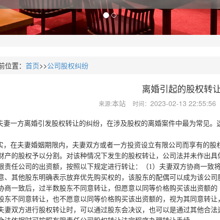
前位置：
首页
>>
公司股权纠纷
离婚引起的股权转
本站
2023-02-13 22:55:56
来源:
时间：
妻一方离婚引发股权转让的纠纷，在涉及股权的离婚案件中最为常见。这
，在夫妻婚姻期限内，夫妻双方或者一方投资设立有限公司而享有的股
财产的股权予以分割。对该种情况下发生的股权转让，公司法并未作出具
限责任公司的出资额，按照以下规定进行转让：（1）夫妻双方协商一致
意、其他股东明确表示放弃优先购买权的，该股东的配偶可以成为该公司
协商一致后，过半数股东不同意转让，但愿意以同等价格购买该出资额的
股东不同意转让，也不愿意以同等价格购买该出资额的，视为其同意转让
双方进行股权转让时，可以通过股东会决议，也可以是通过其他合法途