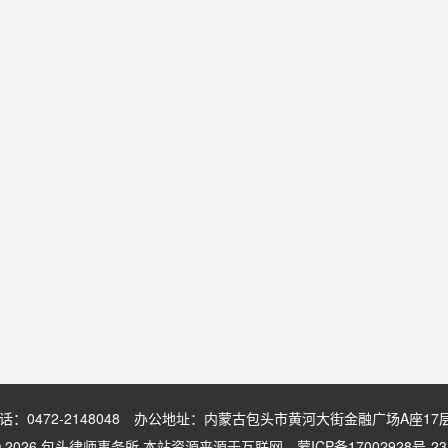
：0472-2148048 办公地址：内蒙古包头市黄河大街金融广场A座17
ght © 2026 包头律师事务所 本站资源来源于互联网
蒙ICP备17002928号-23