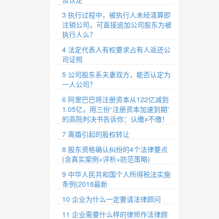
3 执行过程中，被执行人未经清算即
注销公司，可直接追加公司股东为被
执行人么？
4 法定代表人有权要求占有人返还公
司证照
5 公司股东系夫妻双方，能否认定为
一人公司？
6 阿里巴巴将注册资本从122亿减到
1.05亿，用三份“注册资本加速到期”
的高院判决书告诉你：认缴≠不缴！
7 离婚引起的股权转让
8 股东资格确认纠纷的4个法律要点
(含真实案例+评析+防范策略)
9 中华人民共和国个人所得税法实施
条例(2018最新
10 企业为什么一定要请法律顾问
11 企业需要什么样的律师作法律顾