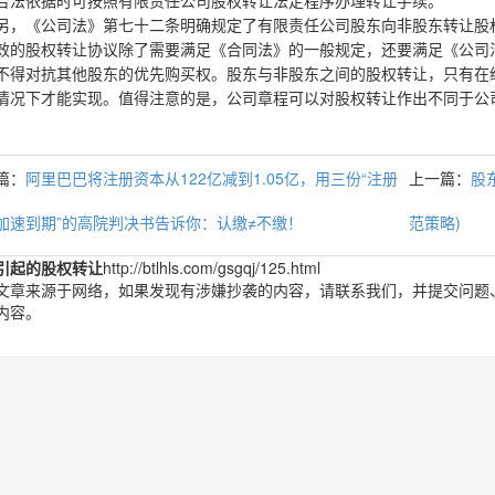
合法依据时可按照有限责任公司股权转让法定程序办理转让手续。
《公司法》第七十二条明确规定了有限责任公司股东向非股东转让股权
效的股权转让协议除了需要满足《合同法》的一般规定，还要满足《公司
不得对抗其他股东的优先购买权。股东与非股东之间的股权转让，只有在
情况下才能实现。值得注意的是，公司章程可以对股权转让作出不同于公
篇：
阿里巴巴将注册资本从122亿减到1.05亿，用三份“注册
上一篇：
股
加速到期”的高院判决书告诉你：认缴≠不缴！
范策略)
引起的股权转让
http://btlhls.com/gsgqj/125.html
文章来源于网络，如果发现有涉嫌抄袭的内容，请联系我们，并提交问题
内容。