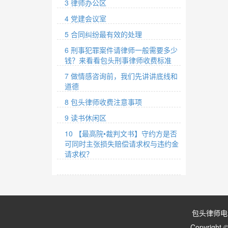
3 律师办公区
4 党建会议室
5 合同纠纷最有效的处理
6 刑事犯罪案件请律师一般需要多少
钱？来看看包头刑事律师收费标准
7 做情感咨询前，我们先讲讲底线和
道德
8 包头律师收费注意事项
9 读书休闲区
10 【最高院•裁判文书】守约方是否
可同时主张损失赔偿请求权与违约金
请求权？
包头律师电话
Copyri