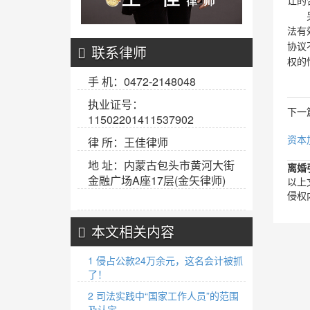
让的
另，
法有
协议
联系律师
权的
手 机：0472-2148048
执业证号：
下一
11502201411537902
资本
律 所：王佳律师
地 址：内蒙古包头市黄河大街
离婚
金融广场A座17层(金矢律师)
以上
侵权
本文相关内容
1 侵占公款24万余元，这名会计被抓
了！
2 司法实践中“国家工作人员”的范围
及认定